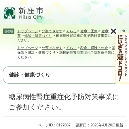
ペ
メ
ー
ニ
ジ
ュ
の
ー
先
を
トップページ
>
分類でさがす
>
くらし
>
健康・医療
>
健康づくり・食
現在地
頭
飛
育
>
健診・健康づくり
>
糖尿病性腎症重症化予防対策事業にご参加く
で
ば
ださい。
す。
し
トップページ
>
分類でさがす
>
くらし
>
税金・保険・年金
>
国民健康
て
保険
>
健診・健康づくり
>
糖尿病性腎症重症化予防対策事業にご参加
本
ください。
文
へ
健診・健康づくり
本
糖尿病性腎症重症化予防対策事業に
文
ご参加ください。
ページID：0127087
更新日：2026年4月20日更新