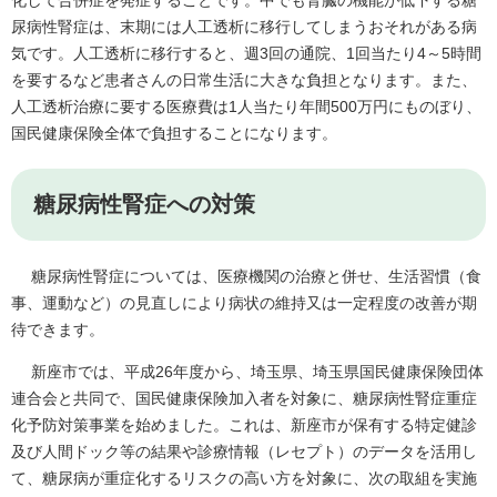
化して合併症を発症することです。中でも腎臓の機能が低下する糖
尿病性腎症は、末期には人工透析に移行してしまうおそれがある病
気です。人工透析に移行すると、週3回の通院、1回当たり4～5時間
を要するなど患者さんの日常生活に大きな負担となります。また、
人工透析治療に要する医療費は1人当たり年間500万円にものぼり、
国民健康保険全体で負担することになります。
糖尿病性腎症への対策
糖尿病性腎症については、医療機関の治療と併せ、生活習慣（食
事、運動など）の見直しにより病状の維持又は一定程度の改善が期
待できます。
新座市では、平成26年度から、埼玉県、埼玉県国民健康保険団体
連合会と共同で、国民健康保険加入者を対象に、糖尿病性腎症重症
化予防対策事業を始めました。これは、新座市が保有する特定健診
及び人間ドック等の結果や診療情報（レセプト）のデータを活用し
て、糖尿病が重症化するリスクの高い方を対象に、次の取組を実施