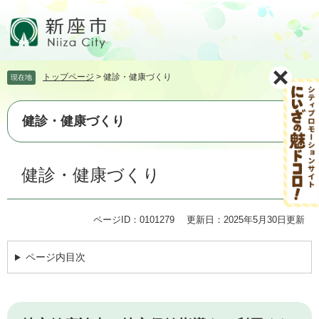
ペ
メ
ー
ニ
ジ
ュ
の
ー
先
を
トップページ
>
健診・健康づくり
現在地
頭
飛
で
ば
す。
し
健診・健康づくり
て
本
文
本
健診・健康づくり
へ
文
ページID：0101279
更新日：2025年5月30日更新
ページ内目次