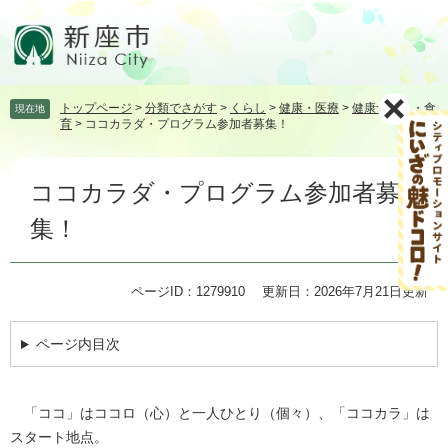
ペ
メ
ー
ニ
ジ
ュ
の
ー
先
を
トップページ
>
分類でさがす
>
くらし
>
健康・医療
>
健康づくり・食
現在地
頭
飛
育
>
ココカラダ・プログラム参加者募集！
で
ば
す。
し
本
て
ココカラダ・プログラム参加者募
文
本
文
集！
へ
ページID：1279910
更新日：2026年7月21日更新
ページ内目次
「ココ」はココロ（心）と一人ひとり（個々）、「ココカラ」は
スタート地点。