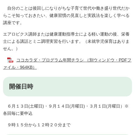
自分のことは後回しになりがちな子育て世代や働き盛り世代だか
らこそ知っておきたい、健康習慣の見直しと実践法を楽しく学べる
講座です。
エアロビクス講師または健康運動指導士による軽い運動の後、栄養
士による講話とミニ調理実習を行います。（未就学児保育はありま
せん。）
ココカラダ・プログラム年間チラシ （別ウィンドウ・PDFフ
ァイル・964KB）
開催日時
６月１３日(土曜日)・９月１４日(月曜日)・３月１日(月曜日）※
各回毎に要申込
９時１５分から１２時２０分まで