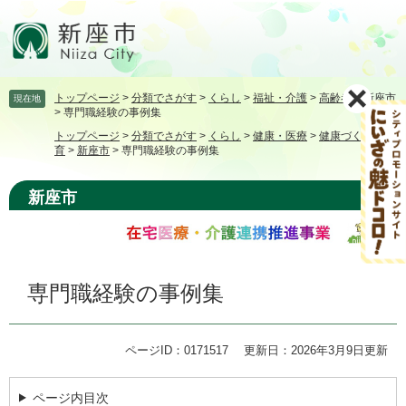
ペ
メ
ー
ニ
ジ
ュ
の
ー
先
を
トップページ
>
分類でさがす
>
くらし
>
福祉・介護
>
高齢者
>
新座市
現在地
頭
飛
>
専門職経験の事例集
で
ば
トップページ
>
分類でさがす
>
くらし
>
健康・医療
>
健康づくり・食
す。
し
育
>
新座市
>
専門職経験の事例集
て
本
新座市
文
へ
本
専門職経験の事例集
文
ページID：0171517
更新日：2026年3月9日更新
ページ内目次