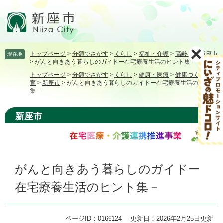
ペ
メ
ー
ニ
ジ
ュ
の
ー
先
を
トップページ
>
分類でさがす
>
くらし
>
福祉・介護
>
高齢者
>
新座市
現在地
頭
飛
>
がんと向きあう暮らしのガイドー在宅療養生活のヒント集－
で
ば
トップページ
>
分類でさがす
>
くらし
>
健康・医療
>
健康づくり・食
す。
し
育
>
新座市
>
がんと向きあう暮らしのガイドー在宅療養生活のヒント
て
集－
本
文
新座市
へ
本
がんと向きあう暮らしのガイドー
文
在宅療養生活のヒント集－
ページID：0169124
更新日：2026年2月25日更新