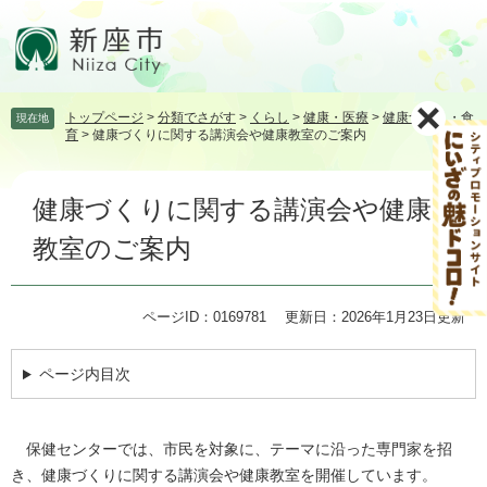
ペ
メ
ー
ニ
ジ
ュ
の
ー
先
を
トップページ
>
分類でさがす
>
くらし
>
健康・医療
>
健康づくり・食
現在地
頭
飛
育
>
健康づくりに関する講演会や健康教室のご案内
で
ば
す。
し
本
て
健康づくりに関する講演会や健康
文
本
文
教室のご案内
へ
ページID：0169781
更新日：2026年1月23日更新
ページ内目次
保健センターでは、市民を対象に、テーマに沿った専門家を招
き、健康づくりに関する講演会や健康教室を開催しています。