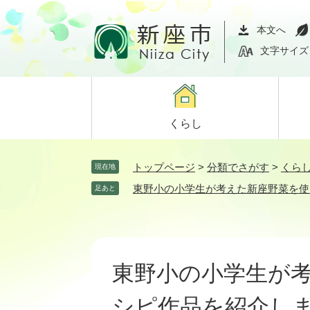
ペ
メ
ー
ニ
本文へ
ジ
ュ
文字サイズ
の
ー
先
を
頭
飛
で
ば
くらし
す。
し
て
本
トップページ
>
分類でさがす
>
くら
現在地
文
東野小の小学生が考えた新座野菜を使
足あと
へ
本
文
東野小の小学生が
シピ作品を紹介し