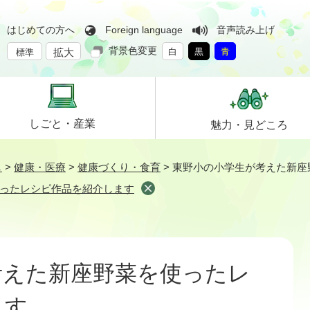
はじめての方へ
Foreign language
音声読み上げ
背景色変更
拡大
白
黒
青
標準
しごと・
産業
魅力・
見どころ
し
>
健康・医療
>
健康づくり・食育
>
東野小の小学生が考えた新座
ったレシピ作品を紹介します
考えた新座野菜を使ったレ
ます