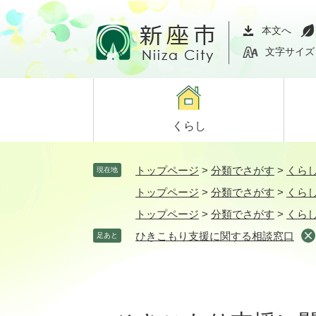
ペ
メ
ー
ニ
本文へ
ジ
ュ
文字サイズ
の
ー
先
を
頭
飛
で
ば
くらし
す。
し
て
本
トップページ
>
分類でさがす
>
くら
現在地
文
トップページ
>
分類でさがす
>
くら
へ
トップページ
>
分類でさがす
>
くら
ひきこもり支援に関する相談窓口
足あと
本
文