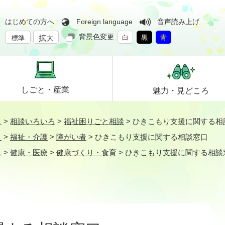
はじめての方へ
Foreign language
音声読み上げ
背景色変更
拡大
白
黒
青
標準
しごと・
産業
魅力・
見どころ
し
>
相談いろいろ
>
福祉困りごと相談
>
ひきこもり支援に関する相
し
>
福祉・介護
>
障がい者
>
ひきこもり支援に関する相談窓口
し
>
健康・医療
>
健康づくり・食育
>
ひきこもり支援に関する相談