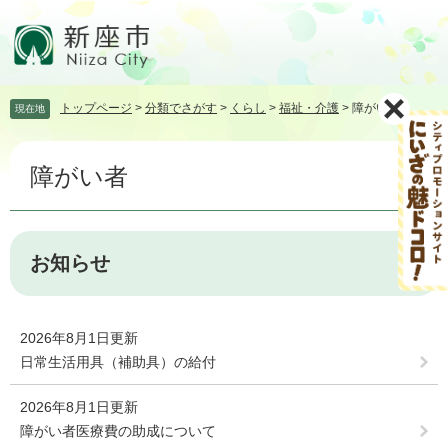
ペ
メ
ー
ニ
ジ
ュ
の
ー
先
を
トップページ
>
分類でさがす
>
くらし
>
福祉・介護
>
障がい者
現在地
頭
飛
で
ば
本
す。
し
障がい者
文
て
本
文
へ
お知らせ
2026年8月1日更新
日常生活用具（補助具）の給付
2026年8月1日更新
障がい者医療費の助成について