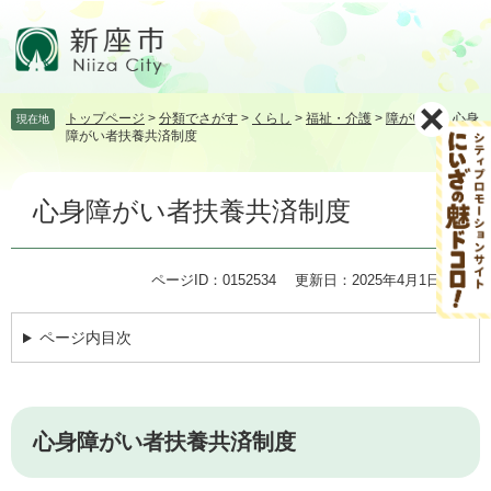
ペ
メ
ー
ニ
ジ
ュ
の
ー
先
を
トップページ
>
分類でさがす
>
くらし
>
福祉・介護
>
障がい者
>
心身
現在地
頭
飛
障がい者扶養共済制度
で
ば
す。
し
本
て
心身障がい者扶養共済制度
文
本
文
へ
ページID：0152534
更新日：2025年4月1日更新
ページ内目次
心身障がい者扶養共済制度