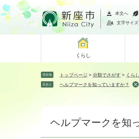
ペ
メ
ー
ニ
本文へ
ジ
ュ
文字サイズ
の
ー
先
を
頭
飛
で
ば
くらし
す。
し
て
本
トップページ
>
分類でさがす
>
くら
現在地
文
ヘルプマークを知っていますか？
足あと
へ
本
文
ヘルプマークを知