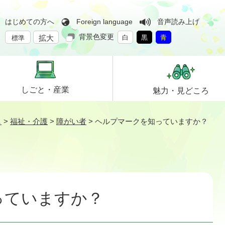
はじめての方へ
Foreign language
音声読み上げ
背景色変更
拡大
白
黒
青
標準
しごと・
産業
魅力・
見どころ
し
>
福祉・介護
>
障がい者
>
ヘルプマークを知っていますか？
っていますか？