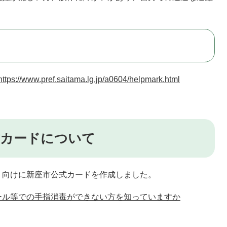
https://www.pref.saitama.lg.jp/a0604/helpmark.html
式カードについて
）向けに新座市公式カードを作成しました。
ール等での手指消毒ができない方を知っていますか