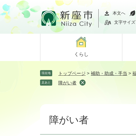
ペ
メ
ー
ニ
本文へ
ジ
ュ
文字サイズ
の
ー
先
を
頭
飛
で
ば
くらし
す。
し
て
本
トップページ
>
補助・助成・手当
>
現在地
文
障がい者
足あと
へ
本
文
障がい者