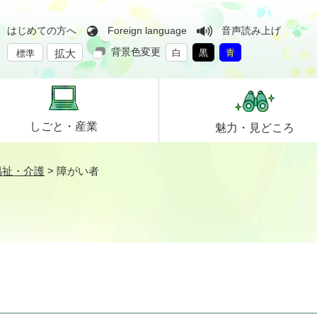
はじめての方へ
Foreign language
音声読み上げ
背景色変更
拡大
白
黒
青
標準
しごと・
産業
魅力・
見どころ
福祉・介護
>
障がい者