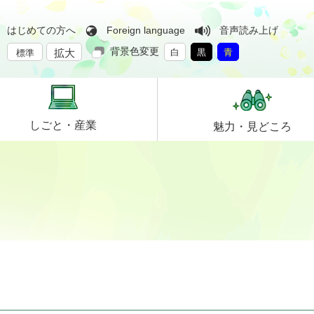
はじめての方へ
Foreign language
音声読み上げ
背景色変更
拡大
白
黒
青
標準
しごと・
産業
魅力・
見どころ