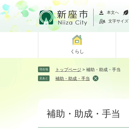
ペ
メ
ー
ニ
本文へ
ジ
ュ
文字サイズ
の
ー
先
を
頭
飛
で
ば
くらし
す。
し
て
本
トップページ
>
補助・助成・手当
現在地
文
補助・助成・手当
足あと
へ
本
文
補助・助成・手当