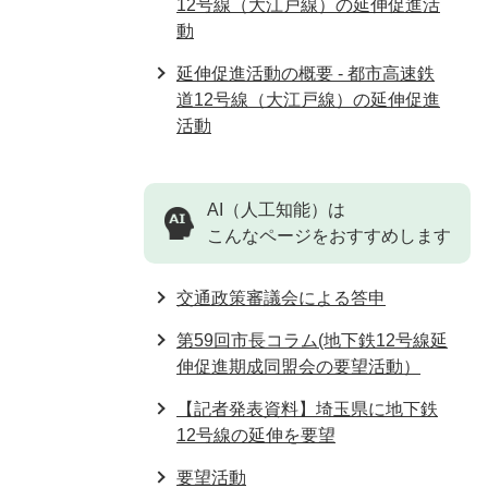
12号線（大江戸線）の延伸促進活
動
延伸促進活動の概要 - 都市高速鉄
道12号線（大江戸線）の延伸促進
活動
AI（人工知能）は
こんなページをおすすめします
交通政策審議会による答申
第59回市長コラム(地下鉄12号線延
伸促進期成同盟会の要望活動）
【記者発表資料】埼玉県に地下鉄
12号線の延伸を要望
要望活動