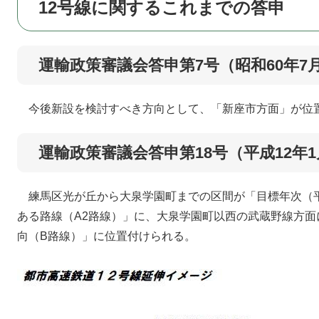
12号線に関するこれまでの答申
運輸政策審議会答申第7号（昭和60年7
今後新設を検討すべき方向として、「新座市方面」が位
運輸政策審議会答申第18号（平成12年
練馬区光が丘から大泉学園町までの区間が「目標年次（平
ある路線（A2路線）」に、大泉学園町以西の武蔵野線方
向（B路線）」に位置付けられる。