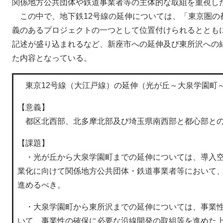
関係地方公共団体や鉄道事業者等の主体的な取組を重視し
この中で、地下鉄12号線の延伸については、「東京圏の
義のあるプロジェクトの一つとして位置付けられるととも
記述が盛り込まれるなど、新座市への延伸及び東所沢への
た内容となっている。
東京12号線（大江戸線）の延伸（光が丘～大泉学園町
【意義】
都区北西部、北多摩北部及び埼玉県南西部と都心部との
【課題】
・光が丘から大泉学園町までの延伸については、導入空
業化に向けて関係地方公共団体・鉄道事業者等において
進めるべき。
・大泉学園町から東所沢までの延伸については、事業性
いて、事業性の確保に必要な沿線開発の取組等を進めた