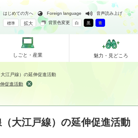
はじめての方へ
Foreign language
音声読み上げ
背景色変更
拡大
白
黒
青
標準
しごと・
産業
魅力・
見どころ
（大江戸線）の延伸促進活動
延伸促進活動
線（大江戸線）の延伸促進活動