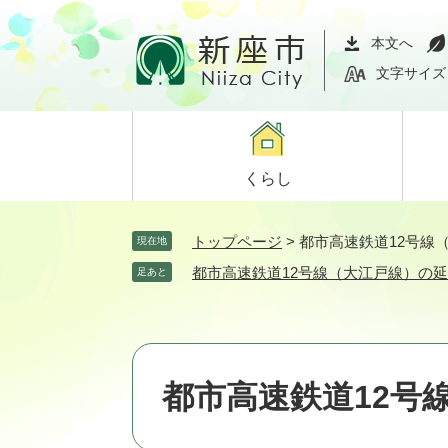
ペ
メ
ー
ニ
本文へ
ジ
ュ
文字サイズ
の
ー
先
を
頭
飛
で
ば
くらし
す。
し
て
本
トップページ
>
都市高速鉄道12号線
現在地
文
都市高速鉄道12号線（大江戸線）の
足あと
へ
都市高速鉄道12号