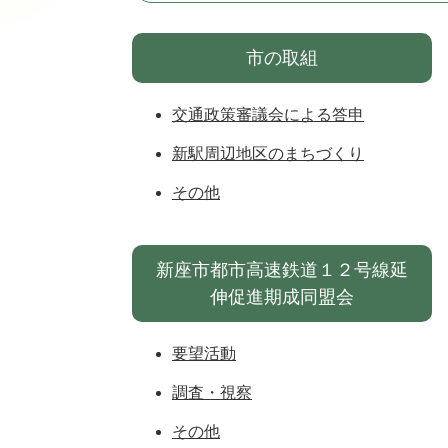
市の取組
交通政策審議会による答申
新駅周辺地区のまちづくり
その他
新座市都市高速鉄道１２号線延
伸促進期成同盟会
要望活動
調査・視察
その他