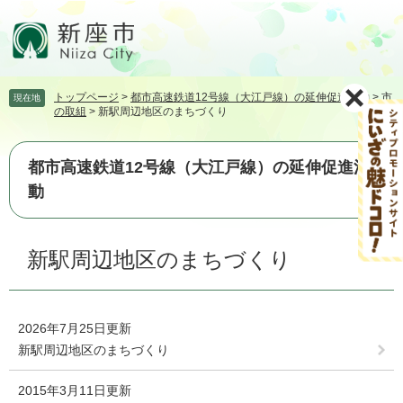
ペ
メ
ー
ニ
ジ
ュ
の
ー
先
を
トップページ
>
都市高速鉄道12号線（大江戸線）の延伸促進活動
>
市
現在地
頭
飛
の取組
>
新駅周辺地区のまちづくり
で
ば
す。
し
て
都市高速鉄道12号線（大江戸線）の延伸促進活
本
動
文
へ
本
新駅周辺地区のまちづくり
文
2026年7月25日更新
新駅周辺地区のまちづくり
2015年3月11日更新