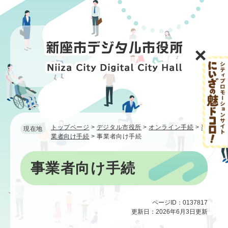
ペ
メ
ー
ニ
ジ
ュ
の
ー
先
を
頭
飛
で
ば
す
し
。
て
本
文
へ
トップページ
>
デジタル市役所
>
オンライン手続
>
事
現在地
業者向け手続
>
事業者向け手続
本
事業者向け手続
文
ページID：0137817
更新日：2026年6月3日更新