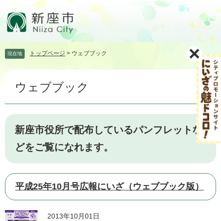
ペ
メ
ー
ニ
ジ
ュ
の
ー
先
を
トップページ
>
ウェブブック
現在地
頭
飛
で
ば
本
す。
し
ウェブブック
文
て
本
文
へ
新座市役所で配布しているパンフレットな
どをご覧になれます。
平成25年10月号広報にいざ（ウェブブック版）
2013年10月01日