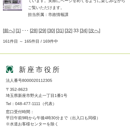
ています。実際にページをめくるように楽しみながら
ご覧いただけます。
担当所属：市政情報課
[
前へ
] [
1
] ･･･ [
28
] [
29
] [
30
] [
31
] [
32
] 33 [
34
] [
次へ
]
161件目 ～ 165件目 / 169件中
新座市役所
法人番号8000020112305
〒352-8623
埼玉県新座市野火止一丁目1番1号
Tel：048-477-1111（代表）
窓口受付時間：
平日午前9時から午後4時30分まで（出入口も同様）
※水道お客様センターを除く