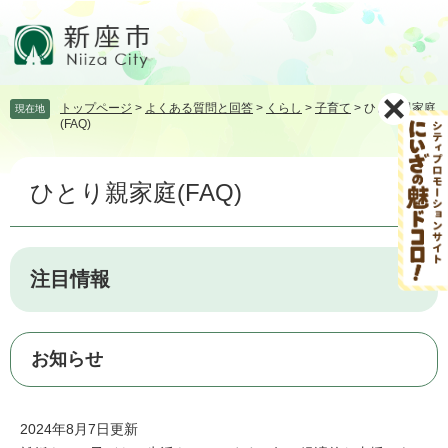
ペ
メ
ー
ニ
ジ
ュ
の
ー
先
を
トップページ
>
よくある質問と回答
>
くらし
>
子育て
>
ひとり親家庭
現在地
頭
飛
(FAQ)
で
ば
す。
し
本
て
ひとり親家庭(FAQ)
文
本
文
へ
注目情報
お知らせ
2024年8月7日更新