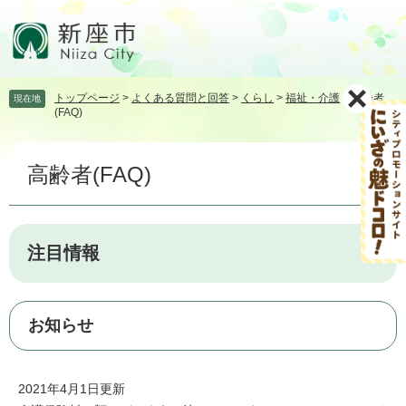
ペ
メ
ー
ニ
ジ
ュ
の
ー
先
を
トップページ
>
よくある質問と回答
>
くらし
>
福祉・介護
>
高齢者
現在地
頭
飛
(FAQ)
で
ば
す。
し
本
て
高齢者(FAQ)
文
本
文
へ
注目情報
お知らせ
2021年4月1日更新