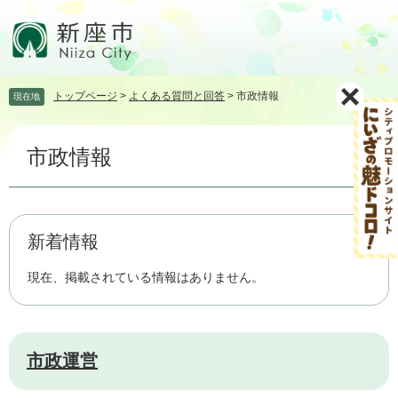
ペ
メ
ー
ニ
ジ
ュ
の
ー
先
を
トップページ
>
よくある質問と回答
>
市政情報
現在地
頭
飛
で
ば
本
す。
し
市政情報
文
て
本
文
へ
新着情報
現在、掲載されている情報はありません。
市政運営