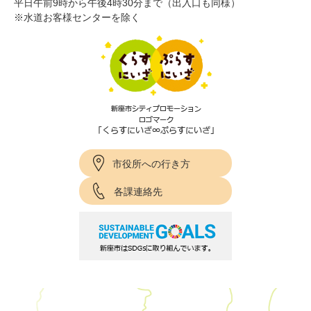
平日午前9時から午後4時30分まで（出入口も同様）
※水道お客様センターを除く
市役所への行き方
各課連絡先