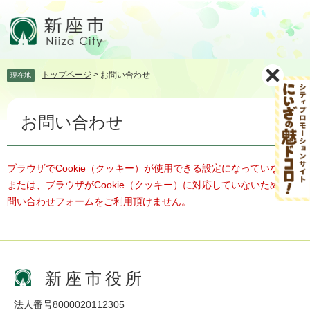
ペ
メ
ー
ニ
ジ
ュ
の
ー
先
を
トップページ
>
お問い合わせ
現在地
頭
飛
で
ば
本
す。
し
お問い合わせ
文
て
本
文
へ
ブラウザでCookie（クッキー）が使用できる設定になっていない、
または、ブラウザがCookie（クッキー）に対応していないため、お
問い合わせフォームをご利用頂けません。
新座市役所
法人番号8000020112305