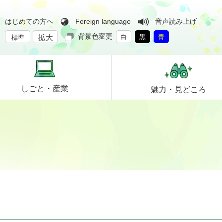
はじめての方へ
Foreign language
音声読み上げ
背景色変更
拡大
白
黒
青
標準
しごと・
産業
魅力・
見どころ