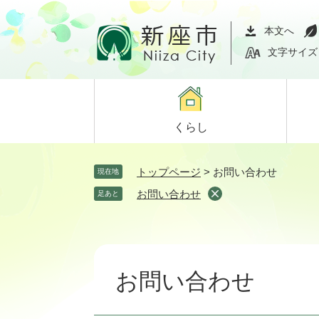
ペ
メ
ー
ニ
本文へ
ジ
ュ
文字サイズ
の
ー
先
を
頭
飛
で
ば
くらし
す。
し
て
本
トップページ
>
お問い合わせ
現在地
文
お問い合わせ
足あと
へ
本
文
お問い合わせ