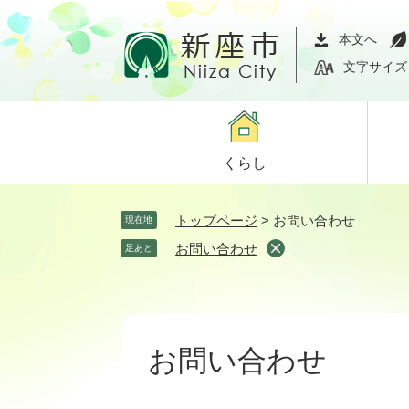
ペ
メ
ー
ニ
本文へ
ジ
ュ
文字サイズ
の
ー
先
を
頭
飛
で
ば
くらし
す。
し
て
本
トップページ
>
お問い合わせ
現在地
文
お問い合わせ
足あと
へ
本
文
お問い合わせ