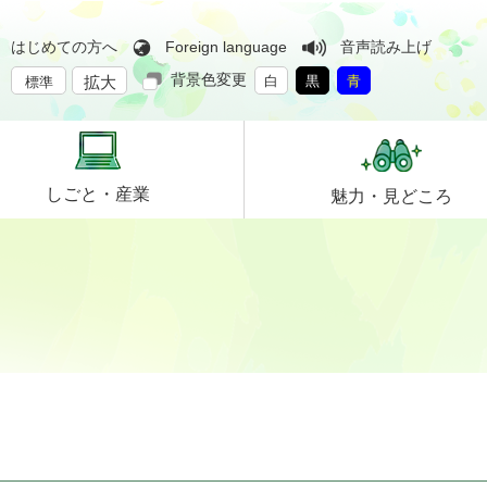
はじめての方へ
Foreign language
音声読み上げ
背景色変更
拡大
白
黒
青
標準
しごと・
産業
魅力・
見どころ