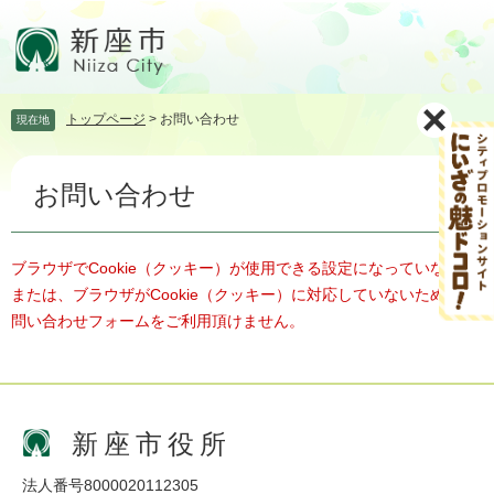
ペ
メ
ー
ニ
ジ
ュ
の
ー
先
を
トップページ
>
お問い合わせ
現在地
頭
飛
で
ば
本
す。
し
お問い合わせ
文
て
本
文
へ
ブラウザでCookie（クッキー）が使用できる設定になっていない、
または、ブラウザがCookie（クッキー）に対応していないため、お
問い合わせフォームをご利用頂けません。
新座市役所
法人番号8000020112305