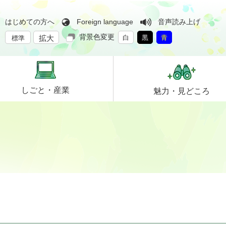
はじめての方へ
Foreign language
音声読み上げ
背景色変更
拡大
白
黒
青
標準
しごと・
産業
魅力・
見どころ