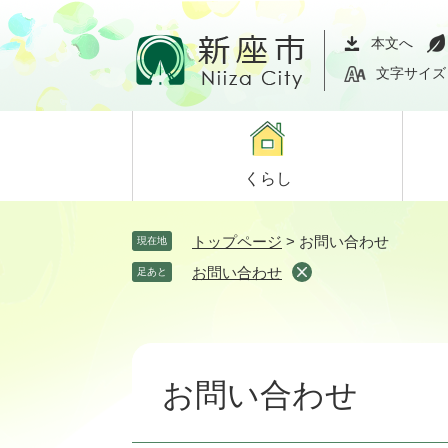
ペ
メ
ー
ニ
本文へ
ジ
ュ
文字サイズ
の
ー
先
を
頭
飛
で
ば
くらし
す。
し
て
本
トップページ
>
お問い合わせ
現在地
文
お問い合わせ
足あと
へ
本
文
お問い合わせ