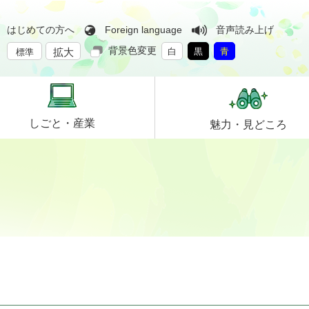
はじめての方へ
Foreign language
音声読み上げ
背景色変更
拡大
白
黒
青
標準
しごと・
産業
魅力・
見どころ