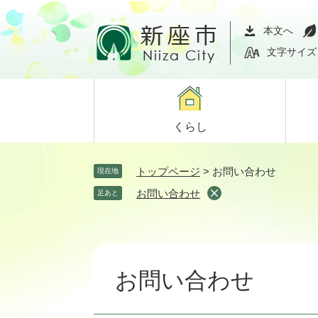
ペ
メ
ー
ニ
本文へ
ジ
ュ
文字サイズ
の
ー
先
を
頭
飛
で
ば
くらし
す。
し
て
本
トップページ
>
お問い合わせ
現在地
文
お問い合わせ
足あと
へ
本
文
お問い合わせ