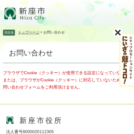
ペ
メ
ー
ニ
ジ
ュ
の
ー
先
を
トップページ
>
お問い合わせ
現在地
頭
飛
で
ば
本
す。
し
お問い合わせ
文
て
本
文
へ
ブラウザでCookie（クッキー）が使用できる設定になっていない、
または、ブラウザがCookie（クッキー）に対応していないため、お
問い合わせフォームをご利用頂けません。
新座市役所
法人番号8000020112305