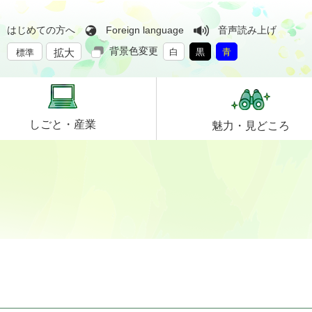
はじめての方へ
Foreign language
音声読み上げ
背景色変更
拡大
白
黒
青
標準
しごと・
産業
魅力・
見どころ