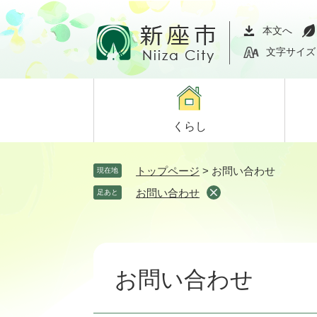
ペ
メ
ー
ニ
本文へ
ジ
ュ
文字サイズ
の
ー
先
を
頭
飛
で
ば
くらし
す。
し
て
本
トップページ
>
お問い合わせ
現在地
文
お問い合わせ
足あと
へ
本
文
お問い合わせ