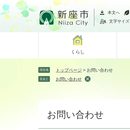
ペ
メ
ー
ニ
本文へ
ジ
ュ
文字サイズ
の
ー
先
を
頭
飛
で
ば
くらし
す。
し
て
本
トップページ
>
お問い合わせ
現在地
文
お問い合わせ
足あと
へ
本
文
お問い合わせ