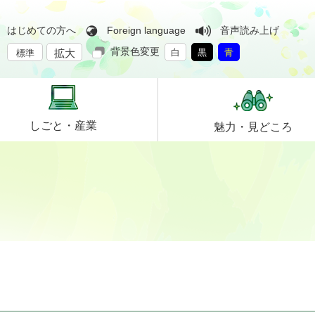
はじめての方へ
Foreign language
音声読み上げ
背景色変更
拡大
白
黒
青
標準
しごと・
産業
魅力・
見どころ