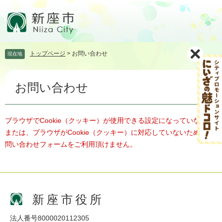
ペ
メ
ー
ニ
ジ
ュ
の
ー
先
を
トップページ
>
お問い合わせ
現在地
頭
飛
で
ば
本
す。
し
お問い合わせ
文
て
本
文
へ
ブラウザでCookie（クッキー）が使用できる設定になっていない、
または、ブラウザがCookie（クッキー）に対応していないため、お
問い合わせフォームをご利用頂けません。
新座市役所
法人番号8000020112305