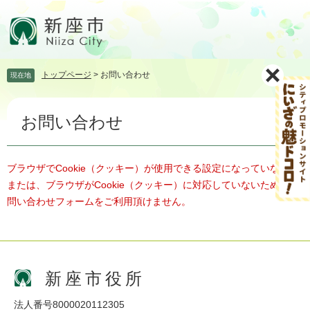
ペ
メ
ー
ニ
ジ
ュ
の
ー
先
を
トップページ
>
お問い合わせ
現在地
頭
飛
で
ば
本
す。
し
お問い合わせ
文
て
本
文
へ
ブラウザでCookie（クッキー）が使用できる設定になっていない、
または、ブラウザがCookie（クッキー）に対応していないため、お
問い合わせフォームをご利用頂けません。
新座市役所
法人番号8000020112305