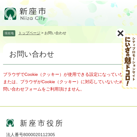
ペ
メ
ー
ニ
ジ
ュ
の
ー
先
を
トップページ
>
お問い合わせ
現在地
頭
飛
で
ば
本
す。
し
お問い合わせ
文
て
本
文
へ
ブラウザでCookie（クッキー）が使用できる設定になっていない、
または、ブラウザがCookie（クッキー）に対応していないため、お
問い合わせフォームをご利用頂けません。
新座市役所
法人番号8000020112305