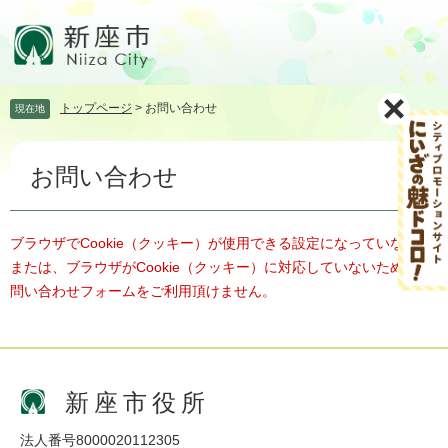
ペ
メ
ー
ニ
ジ
ュ
の
ー
先
を
トップページ
>
お問い合わせ
現在地
頭
飛
で
ば
本
す。
し
お問い合わせ
文
て
本
文
へ
ブラウザでCookie（クッキー）が使用できる設定になっていない、
または、ブラウザがCookie（クッキー）に対応していないため、お
問い合わせフォームをご利用頂けません。
新座市役所
法人番号8000020112305