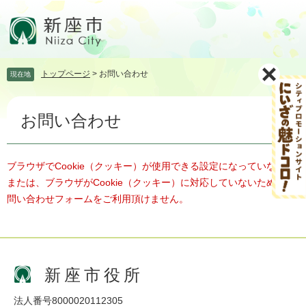
ペ
メ
ー
ニ
ジ
ュ
の
ー
先
を
トップページ
>
お問い合わせ
現在地
頭
飛
で
ば
本
す。
し
お問い合わせ
文
て
本
文
へ
ブラウザでCookie（クッキー）が使用できる設定になっていない、
または、ブラウザがCookie（クッキー）に対応していないため、お
問い合わせフォームをご利用頂けません。
新座市役所
法人番号8000020112305