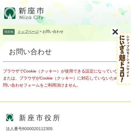
ペ
メ
ー
ニ
ジ
ュ
の
ー
先
を
トップページ
>
お問い合わせ
現在地
頭
飛
で
ば
本
す。
し
お問い合わせ
文
て
本
文
へ
ブラウザでCookie（クッキー）が使用できる設定になっていない、
または、ブラウザがCookie（クッキー）に対応していないため、お
問い合わせフォームをご利用頂けません。
新座市役所
法人番号8000020112305