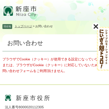
ペ
メ
ー
ニ
ジ
ュ
の
ー
先
を
トップページ
>
お問い合わせ
現在地
頭
飛
で
ば
本
す。
し
お問い合わせ
文
て
本
文
へ
ブラウザでCookie（クッキー）が使用できる設定になっていない、
または、ブラウザがCookie（クッキー）に対応していないため、お
問い合わせフォームをご利用頂けません。
新座市役所
法人番号8000020112305