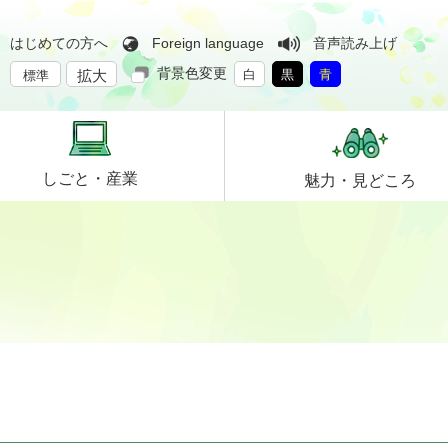
はじめての方へ
Foreign language
音声読み上げ
背景色変更
拡大
白
黒
青
標準
しごと・
産業
魅力・
見どころ