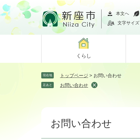
ペ
メ
ー
ニ
本文へ
ジ
ュ
文字サイズ
の
ー
先
を
頭
飛
で
ば
くらし
す。
し
て
本
トップページ
>
お問い合わせ
現在地
文
お問い合わせ
足あと
へ
本
文
お問い合わせ