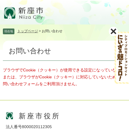
ペ
メ
ー
ニ
ジ
ュ
の
ー
先
を
トップページ
>
お問い合わせ
現在地
頭
飛
で
ば
本
す。
し
お問い合わせ
文
て
本
文
へ
ブラウザでCookie（クッキー）が使用できる設定になっていない、
または、ブラウザがCookie（クッキー）に対応していないため、お
問い合わせフォームをご利用頂けません。
新座市役所
法人番号8000020112305