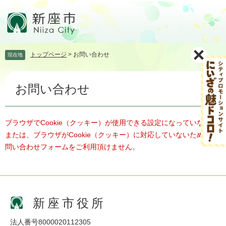
ペ
メ
ー
ニ
ジ
ュ
の
ー
先
を
トップページ
>
お問い合わせ
現在地
頭
飛
で
ば
本
す。
し
お問い合わせ
文
て
本
文
へ
ブラウザでCookie（クッキー）が使用できる設定になっていない、
または、ブラウザがCookie（クッキー）に対応していないため、お
問い合わせフォームをご利用頂けません。
新座市役所
法人番号8000020112305