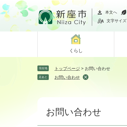
ペ
メ
ー
ニ
本文へ
ジ
ュ
文字サイズ
の
ー
先
を
頭
飛
で
ば
くらし
す。
し
て
本
トップページ
>
お問い合わせ
現在地
文
お問い合わせ
足あと
へ
本
文
お問い合わせ