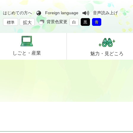
はじめての方へ
Foreign language
音声読み上げ
背景色変更
拡大
白
黒
青
標準
しごと・
産業
魅力・
見どころ