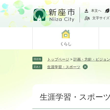
ペ
メ
ー
ニ
本文へ
ジ
ュ
文字サイズ
の
ー
先
を
頭
飛
で
ば
くらし
す。
し
て
本
トップページ
>
計画・方針・ビジョ
現在地
文
生涯学習・スポーツ
足あと
へ
本
文
生涯学習・スポー