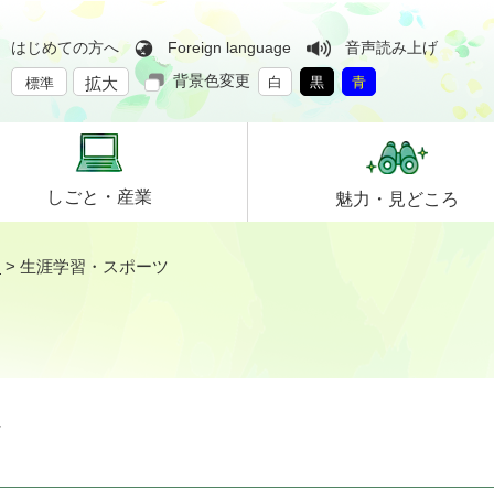
はじめての方へ
Foreign language
音声読み上げ
背景色変更
拡大
白
黒
青
標準
しごと・
産業
魅力・
見どころ
ン
>
生涯学習・スポーツ
ツ