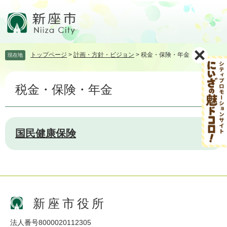
ペ
メ
ー
ニ
ジ
ュ
の
ー
先
を
トップページ
>
計画・方針・ビジョン
>
税金・保険・年金
現在地
頭
飛
で
ば
本
す。
し
税金・保険・年金
文
て
本
文
へ
国民健康保険
新座市役所
法人番号8000020112305