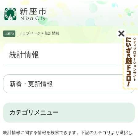
ペ
メ
ー
ニ
ジ
ュ
の
ー
先
を
トップページ
>
統計情報
現在地
頭
飛
で
ば
本
す。
し
統計情報
文
て
本
文
へ
新着・更新情報
カテゴリメニュー
統計情報に関する情報を検索できます。下記のカテゴリより選択し