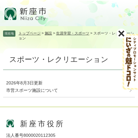
ペ
メ
ー
ニ
ジ
ュ
の
ー
先
を
トップページ
>
施設
>
生涯学習・スポーツ
>
スポーツ・レクリエーシ
現在地
頭
飛
ョン
で
ば
す。
し
本
て
スポーツ・レクリエーション
文
本
文
へ
2026年8月3日更新
市営スポーツ施設について
新座市役所
法人番号8000020112305