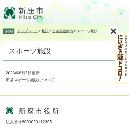
ペ
メ
ー
ニ
ジ
ュ
の
ー
先
を
トップページ
>
施設
>
公共施設案内
>
スポーツ施設
現在地
頭
飛
で
ば
本
す。
し
スポーツ施設
文
て
本
文
へ
2026年8月3日更新
市営スポーツ施設について
新座市役所
法人番号8000020112305