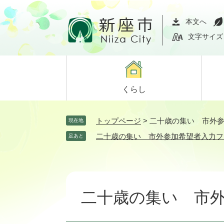
ペ
メ
ー
ニ
本文へ
ジ
ュ
文字サイズ
の
ー
先
を
頭
飛
で
ば
くらし
す。
し
て
本
トップページ
>
二十歳の集い 市外
現在地
文
二十歳の集い 市外参加希望者入力フ
足あと
へ
本
文
二十歳の集い 市