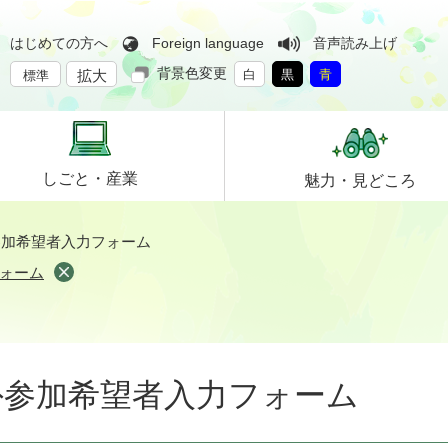
はじめての方へ
Foreign language
音声読み上げ
背景色変更
拡大
白
黒
青
標準
しごと・
産業
魅力・
見どころ
参加希望者入力フォーム
ォーム
外参加希望者入力フォーム