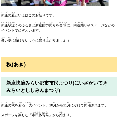
にいざ
なつ
まつ
新座
の
夏
といえばこのお
祭
りです。
にいざえき
ちか
にいざかん
まわ
かいじょう
あわ
おど
新座駅
近
くのふるさと
新座館
の
周
りを
会場
に、
阿波
踊
りやステージなどの
イベントでにぎわいます。
あつ
なつ
ま
も
あ
暑
い
夏
に
負
けないように
盛
り
上
がりましょう!
秋(あき)
新座快適みらい都市市民まつり(にいざかいてき
みらいとししみんまつり)
にいざ
あき
いろど
いち
だい
がつ
がつ
かいさい
新座
の
秋
を
彩
る
一
大
イベント。10
月
から11
月
にかけて
開催
されます。
たの
しみん
たいいく
さい
はじ
スポーツを
楽
しむ「
市民
体育
祭
」から
始
まり、