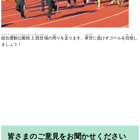
そうごう
うんどう
こうえん
りくじょう
きょうぎじょう
まわ
はし
さむぞら
ま
めざ
総合
運動
公園
陸上
競技場
の
周
りを
走
ります。
寒空
に
負
けずゴールを
目指
し
ましょう！
皆さまのご意見をお聞かせください