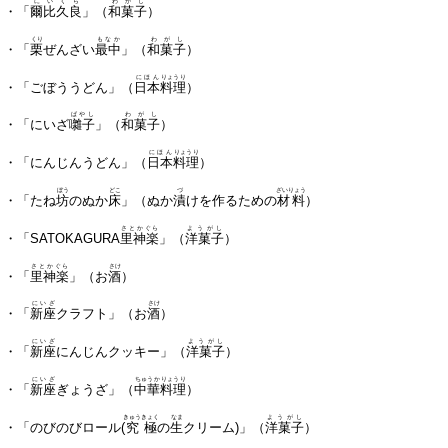
にい
く
ら
わがし
・「
爾比
久
良
」（
和菓子
）
くり
もなか
わがし
・「
栗
ぜんざい
最中
」（
和菓子
）
にほん
りょうり
・「ごぼううどん」（
日本
料理
）
ばやし
わがし
・「にいざ
囃子
」（
和菓子
）
にほん
りょうり
・「にんじんうどん」（
日本
料理
）
ぼう
どこ
づ
ざいりょう
・「たね
坊
のぬか
床
」（ぬか
漬
けを作るための
材料
）
さとかぐら
ようがし
・「SATOKAGURA
里神楽
」（
洋菓子
）
さとかぐら
さけ
・「
里神楽
」（お
酒
）
にいざ
さけ
・「
新座
クラフト」（お
酒
）
にいざ
ようがし
・「
新座
にんじんクッキー」（
洋菓子
）
にいざ
ちゅうか
りょうり
・「
新座
ぎょうざ」（
中華
料理
）
きゅうきょく
なま
ようがし
・「のびのびロール(
究極
の
生
クリーム)」（
洋菓子
）