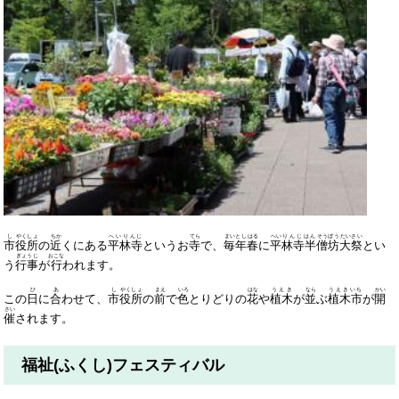
し
やくしょ
ちか
へいりんじ
てら
まいとし
はる
へい
りんじはん
そうぼう
たいさい
市
役所
の
近
くにある
平林寺
というお
寺
で、
毎年
春
に
平
林寺半
僧坊
大祭
とい
ぎょうじ
おこな
う
行事
が
行
われます。
ひ
あ
し
やくしょ
まえ
いろ
はな
うえき
なら
うえきいち
かい
この
日
に
合
わせて、
市
役所
の
前
で
色
とりどりの
花
や
植木
が
並
ぶ
植木市
が
開
さい
催
されます。
福祉(ふくし)フェスティバル