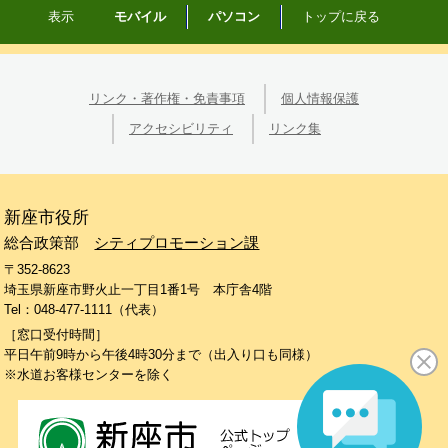
こ
表示
モバイル
パソコン
トップに戻る
の
ペ
ー
リンク・著作権・免責事項
個人情報保護
ジ
の
アクセシビリティ
リンク集
先
頭
へ
新座市役所
総合政策部
シティプロモーション課
〒352-8623
埼玉県新座市野火止一丁目1番1号 本庁舎4階
Tel：048-477-1111（代表）
［窓口受付時間］
平日午前9時から午後4時30分まで（出入り口も同様）
※水道お客様センターを除く