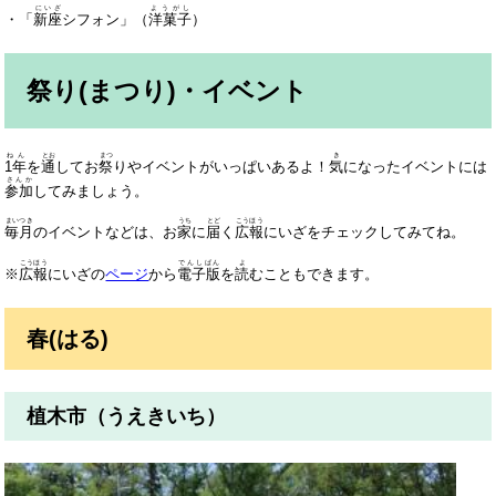
にいざ
ようがし
・「
新座
シフォン」（
洋菓子
）
祭り(まつり)・イベント
ねん
とお
まつ
き
1年
を
通
してお
祭
りやイベントがいっぱいあるよ！
気
になったイベントには
さんか
参加
してみましょう。
まいつき
うち
とど
こうほう
毎月
のイベントなどは、お
家
に
届
く
広報
にいざをチェックしてみてね。
こうほう
でんしばん
よ
※
広報
にいざの
ページ
から
電子版
を
読
むこともできます。
春(はる)
植木市（うえきいち）