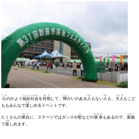
こころ
ふくし
しゃかい
めざ
しょう
ひと
ひと
おとな
心
のかよう
福祉
社会
を
目指
して、
障
がいのある
人
もない
人
も、
大人
もこど
たの
ももみんなで
楽
しめるイベントです。
やたい
うた
はっぴょう
かぞく
たくさんの
屋台
に、ステージではダンスや
歌
などの
発表
もあるので、
家族
たの
で
楽
しめます。