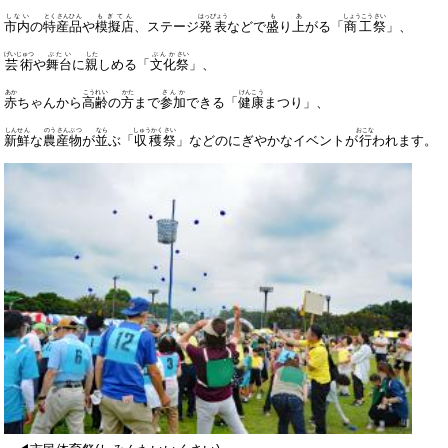
しない
とく
さんひん
もぎてん
はっぴょう
も
あ
しょうこう
さい
市内
の
特
産品
や
模擬店
、ステージ
発表
などで
盛
り
上
がる「
商工
祭
」、
げいじゅつ
ぶたい
した
ぶんか
さい
芸術
や
舞台
に
親
しめる「
文化
祭
」、
あか
こうれい
かた
さんか
けんこう
赤
ちゃんから
高齢
の
方
まで
参加
できる「
健康
まつり」、
しんせん
のうさんぶつ
なら
しゅうかく
さい
おこな
新鮮
な
農産物
が
並
ぶ「
収穫
祭
」などのにぎやかなイベントが
行
われます。