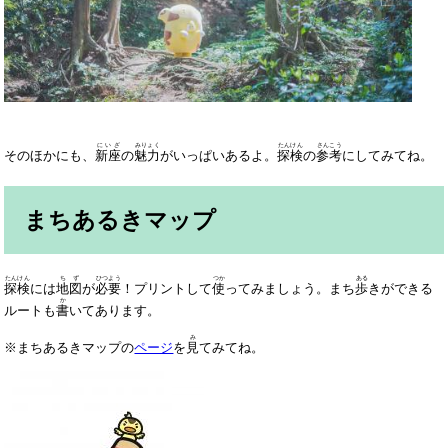
にいざ
みりょく
たんけん
さんこう
そのほかにも、
新座
の
魅力
がいっぱいあるよ。
探検
の
参考
にしてみてね。
まちあるきマップ​
たんけん
ちず
ひつよう
つか
ある
探検
には
地図
が
必要
！プリントして
使
ってみましょう。まち
歩
きができる
か
ルートも
書
いてあります。
み
※まちあるきマップの
ページ
を
見
てみてね。