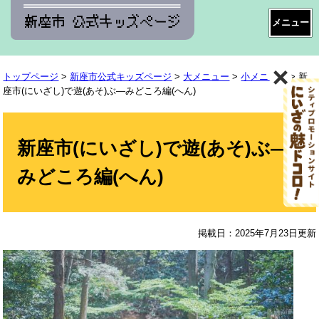
ペ
メ
ー
ニ
ジ
ュ
の
ー
トップページ
>
新座市公式キッズページ
>
大メニュー
>
小メニュー
>
新
先
を
座市(にいざし)で遊(あそ)ぶ―みどころ編(へん)
頭
飛
本
で
ば
文
す。
し
新座市(にいざし)で遊(あそ)ぶ―
て
本
みどころ編(へん)
文
へ
掲載日：2025年7月23日更新