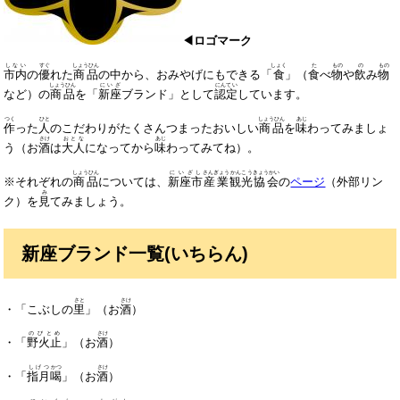
◀ロゴマーク
しない
すぐ
しょうひん
しょく
た
もの
の
もの
市内
の
優
れた
商品
の中から、おみやげにもできる「
食
」（
食
べ
物
や
飲
み
物
しょうひん
にいざ
にんてい
など）の
商品
を「
新座
ブランド」として
認定
しています。
つく
ひと
しょうひん
あじ
作
った
人
のこだわりがたくさんつまったおいしい
商品
を
味
わってみましょ
さけ
おとな
あじ
う（お
酒
は
大人
になってから
味
わってみてね）。
しょうひん
にいざし
さんぎょう
かんこう
きょうかい
※それぞれの
商品
については、
新座市
産業
観光
協会
の
ページ
（外部リン
み
ク）を
見
てみましょう。
新座ブランド一覧(いちらん)
さと
さけ
・「こぶしの
里
」（お
酒
）
のびとめ
さけ
・「
野火止
」（お
酒
）​
しげつ
かつ
さけ
・「
指月
喝
」（お
酒
）​