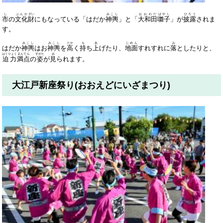
し
ぶんか
ざい
みこし
おおわだ
ばやし
ひろう
市
の
文化
財
にもなっている「はだか
神輿
」と「
大和田
囃子
」が
披露
されま
す。
みこし
みこし
たか
も
あ
じめん
お
はだか
神輿
はお
神輿
を
高
く
持
ち
上
げたり、
地面
すれすれに
落
としたりと、
はくりょく
まんてん
すがた
み
迫力
満点
の
姿
が
見
られます。
大江戸新座祭り(おおえどにいざまつり)