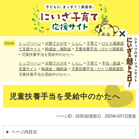
ペ
メ
ー
ニ
ジ
ュ
の
ー
先
を
頭
飛
で
ば
トップページ
>
分類でさがす
>
くらし
>
子育て
>
ひとり親家庭
>
子育
現在地
す。
し
て支援サイト
>
助成金・補助金
>
児童扶養手当・ひとり親家庭医療費
>
児童扶養手当を受給中のかたへ
て
本
トップページ
>
分類でさがす
>
くらし
>
子育て
>
手当・助成
>
子育て
文
支援サイト
>
助成金・補助金
>
児童扶養手当・ひとり親家庭医療費
>
へ
児童扶養手当を受給中のかたへ
本
文
児童扶養手当を受給中のかたへ
ページID：0155310
更新日：2025年4月7日更新
ページ内目次