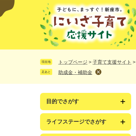
ペ
メ
ー
ニ
ジ
ュ
の
ー
先
を
頭
飛
で
ば
す。
し
て
トップページ
>
子育て支援サイト
現在地
本
助成金・補助金
足あと
文
へ
目的でさがす
ライフステージでさがす