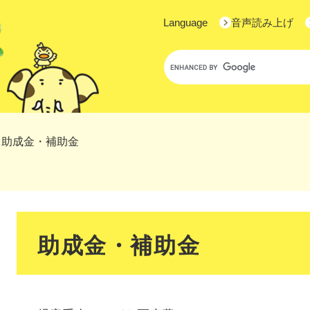
Language
音声読み上げ
Google
カ
ス
タ
ム
検
>
助成金・補助金
索
本
文
助成金・補助金