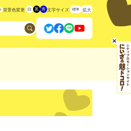
白
黒
青
標準
背景色変更
文字サイズ
拡大