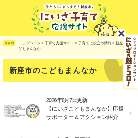
ペ
メ
ー
ニ
ジ
ュ
の
ー
先
を
頭
飛
で
ば
トップページ
>
子育て支援サイト
>
子育てに役立つ情報
>
新座市のこ
現在地
す。
し
どもまんなか
て
本
本
文
文
新座市のこどもまんなか
へ
2026年8月7日更新
【にいざこどもまんなか】応援
サポーター＆アクション紹介